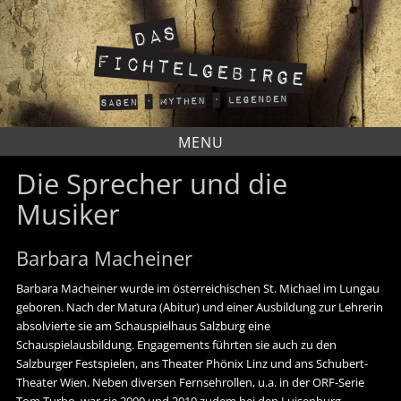
Skip
to
content
MENU
Die Sprecher und die
Musiker
Barbara Macheiner
Barbara Macheiner wurde im österreichischen St. Michael im Lungau
geboren. Nach der Matura (Abitur) und einer Ausbildung zur Lehrerin
absolvierte sie am Schauspielhaus Salzburg eine
Schauspielausbildung. Engagements führten sie auch zu den
Salzburger Festspielen, ans Theater Phönix Linz und ans Schubert-
Theater Wien. Neben diversen Fernsehrollen, u.a. in der ORF-Serie
Tom Turbo, war sie 2009 und 2010 zudem bei den Luisenburg-